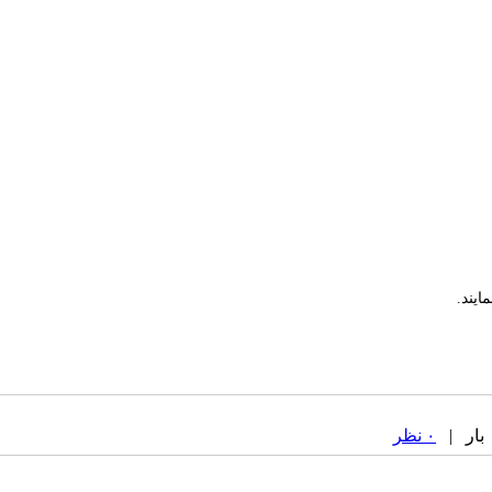
یند.
۰ نظر