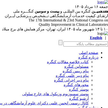
جمعه ۱۶ مرداد ۱۴۰۵
هفدهمیــن
کنگره بین المللـی و
بیست و سومین
کنگـــره ملی
ارتقـای کیفیت خدمـات آزمـایشگـاهی تــشخیـص پــزشکـی ایــران
The 17
th
International & 23
rd
National Congress on
Quality Improvement in Clinical Laboratories
۱۰ تا ۱۳ شهریور ماه ۱۴۰۵
ایران، تهران- مرکز همایش های برج میلاد
English
|
صفحه اصلی
درباره کنگره
کتاب خلاصه مقالات کنگره
مسئولین کنگره
پیام رییس کنگره
پیام دبیر علمی کنگره
پیام دبیر اجرایی کنگره
محورهای کنگره
پوستر کنگره
پوستر سمپوزیوم وزیکول های خارج سلولی
آرشیو کنگره
کانال رسمی انجمن علمی دکترای علوم آزمایشگاهی در پیا
برنامه کنگره