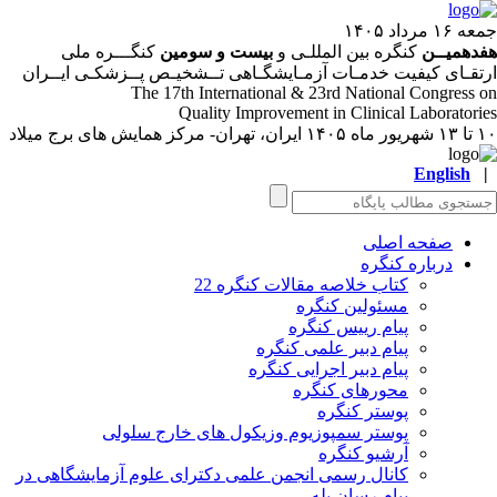
۱۶ مرداد ۱۴۰۵
دهمیــن
کنگره بین المللـی و
بیست و سومین
کنگـــره ملی
تقـای کیفیت خدمـات آزمـایشگـاهی تــشخیـص پــزشکـی ایــران
The 17
th
International & 23
rd
National Congress 
Quality Improvement in Clinical Laboratori
ر ماه ۱۴۰۵
ایران، تهران- مرکز همایش های برج میلاد
English
صفحه اصلی
درباره کنگره
کتاب خلاصه مقالات کنگره 22
مسئولین کنگره
پیام رییس کنگره
پیام دبیر علمی کنگره
پیام دبیر اجرایی کنگره
محورهای کنگره
پوستر کنگره
پوستر سمپوزیوم وزیکول های خارج سلولی
آرشیو کنگره
کانال رسمی انجمن علمی دکترای علوم آزمایشگاهی در
پیام رسان بله