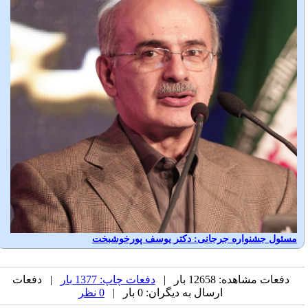
مسئول جشنواره جرجانی: دکتر یوسف پورخوشبخت
دفعات مشاهده: 12658 بار |
دفعات چاپ: 1377 بار
| دفعات
ارسال به دیگران: 0 بار |
0 نظر