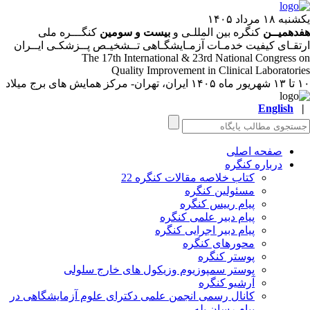
به ۱۸ مرداد ۱۴۰۵
دهمیــن
کنگره بین المللـی و
بیست و سومین
کنگـــره ملی
تقـای کیفیت خدمـات آزمـایشگـاهی تــشخیـص پــزشکـی ایــران
The 17
th
International & 23
rd
National Congress 
Quality Improvement in Clinical Laboratori
ر ماه ۱۴۰۵
ایران، تهران- مرکز همایش های برج میلاد
English
صفحه اصلی
درباره کنگره
کتاب خلاصه مقالات کنگره 22
مسئولین کنگره
پیام رییس کنگره
پیام دبیر علمی کنگره
پیام دبیر اجرایی کنگره
محورهای کنگره
پوستر کنگره
پوستر سمپوزیوم وزیکول های خارج سلولی
آرشیو کنگره
کانال رسمی انجمن علمی دکترای علوم آزمایشگاهی در
پیام رسان بله