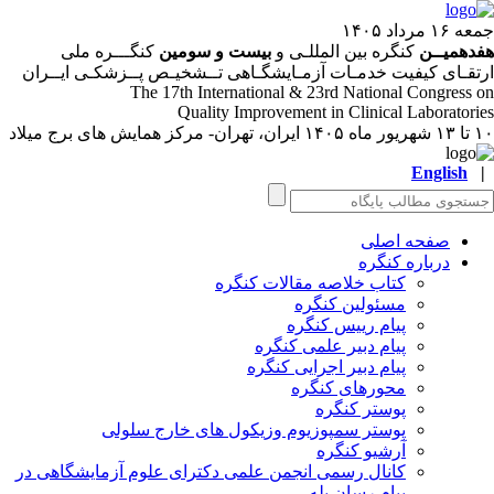
۱۶ مرداد ۱۴۰۵
دهمیــن
کنگره بین المللـی و
بیست و سومین
کنگـــره ملی
تقـای کیفیت خدمـات آزمـایشگـاهی تــشخیـص پــزشکـی ایــران
The 17
th
International & 23
rd
National Congress 
Quality Improvement in Clinical Laboratori
ر ماه ۱۴۰۵
ایران، تهران- مرکز همایش های برج میلاد
English
صفحه اصلی
درباره کنگره
کتاب خلاصه مقالات کنگره
مسئولین کنگره
پیام رییس کنگره
پیام دبیر علمی کنگره
پیام دبیر اجرایی کنگره
محورهای کنگره
پوستر کنگره
پوستر سمپوزیوم وزیکول های خارج سلولی
آرشیو کنگره
کانال رسمی انجمن علمی دکترای علوم آزمایشگاهی در
پیام رسان بله