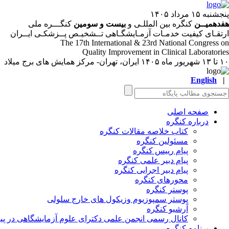
پنجشنبه ۱۵ مرداد ۱۴۰۵
هفدهمیــن
کنگره بین المللـی و
بیست و سومین
کنگـــره ملی
ارتقـای کیفیت خدمـات آزمـایشگـاهی تــشخیـص پــزشکـی ایــران
The 17
th
International & 23
rd
National Congress on
Quality Improvement in Clinical Laboratories
۱۰ تا ۱۳ شهریور ماه ۱۴۰۵
ایران، تهران- مرکز همایش های برج میلاد
English
|
صفحه اصلی
درباره کنگره
کتاب خلاصه مقالات کنگره
مسئولین کنگره
پیام رییس کنگره
پیام دبیر علمی کنگره
پیام دبیر اجرایی کنگره
محورهای کنگره
پوستر کنگره
پوستر سمپوزیوم وزیکول های خارج سلولی
آرشیو کنگره
کانال رسمی انجمن علمی دکترای علوم آزمایشگاهی در پیا
برنامه کنگره