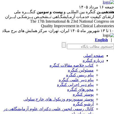
۱۶ مرداد ۱۴۰۵
دهمیــن
کنگره بین المللـی و
بیست و سومین
کنگـــره ملی
تقـای کیفیت خدمـات آزمـایشگـاهی تــشخیـص پــزشکـی ایــران
The 17
th
International & 23
rd
National Congress 
Quality Improvement in Clinical Laboratori
ر ماه ۱۴۰۵
ایران، تهران- مرکز همایش های برج میلاد
English
صفحه اصلی
درباره کنگره
کتاب خلاصه مقالات کنگره
مسئولین کنگره
پیام رییس کنگره
پیام دبیر علمی کنگره
پیام دبیر اجرایی کنگره
محورهای کنگره
پوستر کنگره
پوستر سمپوزیوم وزیکول های خارج سلولی
آرشیو کنگره
کانال رسمی انجمن علمی دکترای علوم آزمایشگاهی در
پیام رسان بله