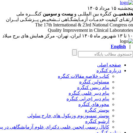
پنجشنبه ۱۵ مرداد ۱۴۰۵
هفدهمیــن
کنگره بین المللـی و
بیست و سومین
کنگـــره ملی
ارتقـای کیفیت خدمـات آزمـایشگـاهی تــشخیـص پــزشکـی ایــران
The 17
th
International & 23
rd
National Congress on
Quality Improvement in Clinical Laboratories
۱۰ تا ۱۳ شهریور ماه ۱۴۰۵
ایران، تهران- مرکز همایش های برج میلاد
English
|
صفحه اصلی
درباره کنگره
کتاب خلاصه مقالات کنگره
مسئولین کنگره
پیام رییس کنگره
پیام دبیر علمی کنگره
پیام دبیر اجرایی کنگره
محورهای کنگره
پوستر کنگره
پوستر سمپوزیوم وزیکول های خارج سلولی
آرشیو کنگره
کانال رسمی انجمن علمی دکترای علوم آزمایشگاهی در پیا
برنامه کنگره