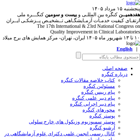
نبه ۱۵ مرداد ۱۴۰۵
دهمیــن
کنگره بین المللـی و
بیست و سومین
کنگـــره ملی
تقـای کیفیت خدمـات آزمـایشگـاهی تــشخیـص پــزشکـی ایــران
The 17
th
International & 23
rd
National Congress 
Quality Improvement in Clinical Laboratori
ر ماه ۱۴۰۵
ایران، تهران- مرکز همایش های برج میلاد
English
صفحه اصلی
درباره کنگره
کتاب خلاصه مقالات کنگره
مسئولین کنگره
پیام رییس کنگره
پیام دبیر علمی کنگره
پیام دبیر اجرایی کنگره
محورهای کنگره
پوستر کنگره
پوستر سمپوزیوم وزیکول های خارج سلولی
آرشیو کنگره
کانال رسمی انجمن علمی دکترای علوم آزمایشگاهی در
پیام رسان بله